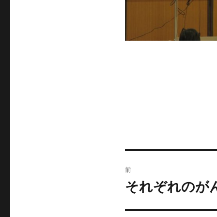
投
前
稿
それぞれのが
前
の
ナ
投