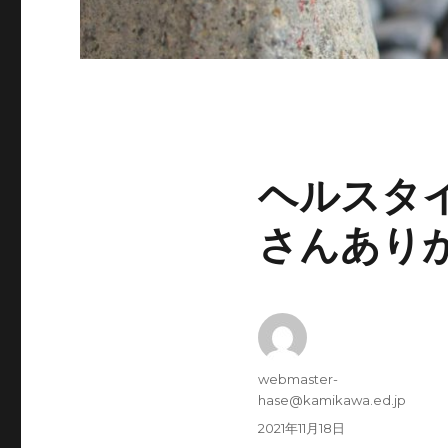
ヘル
さんあり
投
webmaster-
稿
hase@kamikawa.ed.jp
者
投
2021年11月18日