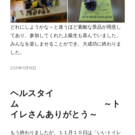
どれにしようかな～と迷うほど素敵な景品が用意し
てあり、参加してくれた上級生も喜んでいました。
みんなを楽しませることができ、大成功に終わりま
した。
投
2021年11月19日
稿
日:
ヘルスタイ
ム ～ト
イレさんありがとう～
もう終わりましたが、１１月１０日は「いいトイレ