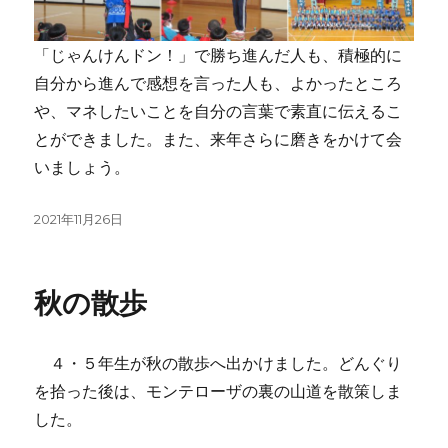
「じゃんけんドン！」で勝ち進んだ人も、積極的に
自分から進んで感想を言った人も、よかったところ
や、マネしたいことを自分の言葉で素直に伝えるこ
とができました。また、来年さらに磨きをかけて会
いましょう。
投
2021年11月26日
稿
日:
秋の散歩
４・５年生が秋の散歩へ出かけました。どんぐり
を拾った後は、モンテローザの裏の山道を散策しま
した。