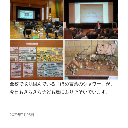
全校で取り組んでいる「ほめ言葉のシャワー」が、
今日もきらきら子ども達にふりそそいでいます。
投
2021年11月16日
稿
日: