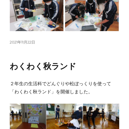
投
2021年11月22日
稿
日:
わくわく秋ランド
２年生の生活科でどんぐりや松ぼっくりを使って
「わくわく秋ランド」を開催しました。