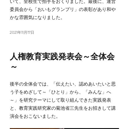
いて、全校生で拍手をおくりました。最後に、運営
委員会から「おいもグランプリ」の表彰があり和や
かな雰囲気になりました。
投
2021年11月17日
稿
日:
人権教育実践発表会～全体会
～
後半の全体会では、「伝えたい、認めあいたいと思
う子をめざして～「ひとり」から、「みんな」へ
～」を研究テーマにして取り組んできた実践発表
と、教育実践研究家の菊池省三先生をお招きして講
演会をおこないました。