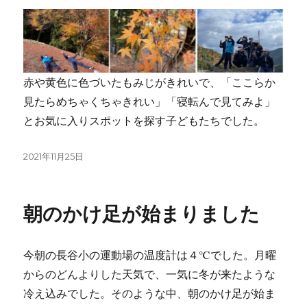
赤や黄色に色づいたもみじがきれいで、「ここらか
見たらめちゃくちゃきれい」「寝転んで見てみよ」
とお気に入りスポットを探す子どもたちでした。
投
2021年11月25日
稿
日:
朝のかけ足が始まりました
今朝の長谷小の運動場の温度計は４℃でした。月曜
からのどんよりした天気で、一気に冬が来たような
冷え込みでした。そのような中、朝のかけ足が始ま