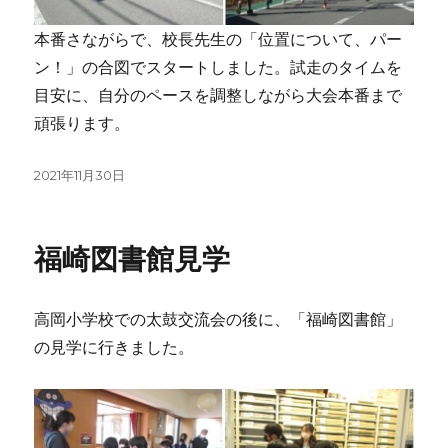
本番さながらで、校長先生の「位置について、パー
ン！」の合図でスタートしました。試走のタイムを
目安に、自分のペースを調整しながら大会本番まで
頑張ります。
投
2021年11月30日
稿
日:
福崎図書館見学
高岡小学校での太鼓交流会の後に、「福崎図書館」
の見学に行きました。