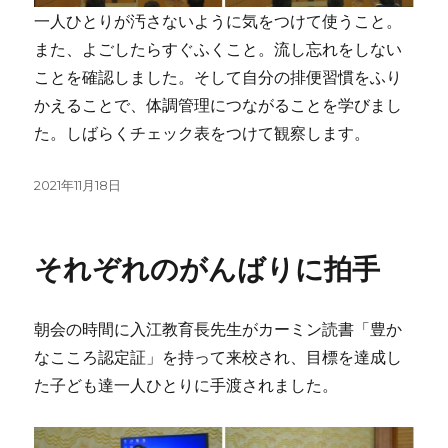
一人ひとりが汚さないように気をつけて使うこと。
また、よごしたらすぐふくこと。流し忘れをしない
ことを確認しました。そして自分の排便習慣をふり
かえることで、体調管理につながることを学びまし
た。しばらくチェック表をつけて観察します。
投
2021年11月18日
稿
日:
それぞれのがんばりに拍手
朝会の時間に入江教育長先生がカーミン読書「豊か
なこころ認定証」を持って来校され、目標を達成し
た子ども達一人ひとりに手渡されました。