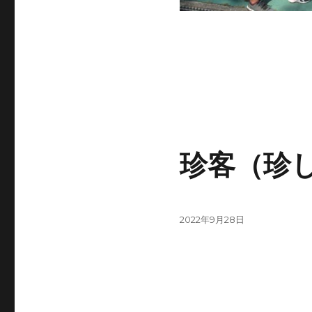
珍客（珍
投
2022年9月28日
稿
日: