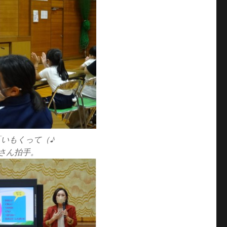
「いもくって（♪
さん拍手。