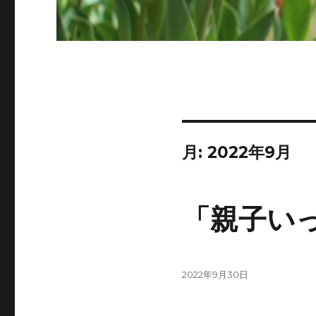
月:
2022年9月
「親子い
投
2022年9月30日
稿
日: