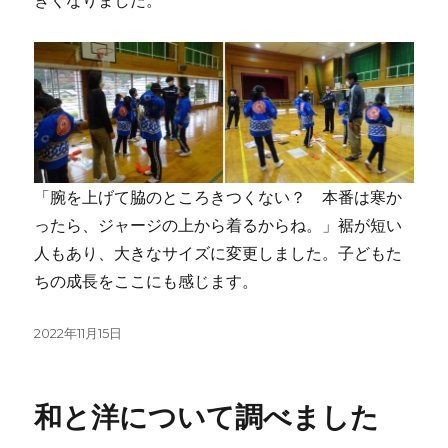
「腕を上げて脇のところきつくない？ 本番は寒か
ったら、ジャージの上から着るからね。」裾が短い
人もあり、大きなサイズに変更しました。子どもた
ちの成長をここにも感じます。
投
2022年11月15日
稿
日:
和と洋について調べました