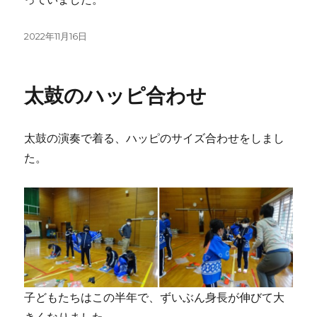
投
2022年11月16日
稿
日:
太鼓のハッピ合わせ
太鼓の演奏で着る、ハッピのサイズ合わせをしまし
た。
子どもたちはこの半年で、ずいぶん身長が伸びて大
きくなりました。