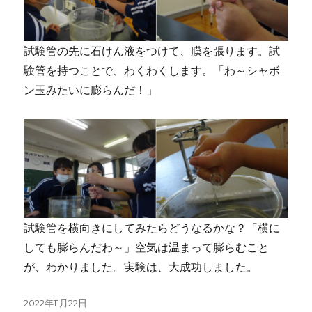
試験管の先に石けん液をつけて、膜を張ります。試
験管を持つことで、わくわくします。「わ～シャボ
ン玉みたいに膨らんだ！」
試験管を横向きにしてみたらどうなるかな？「横に
しても膨らんだわ～」空気は温まって膨らむこと
が、わかりました。実験は、大成功しました。
投
2022年11月22日