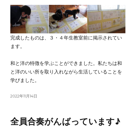
完成したものは、３・４年生教室前に掲示されてい
ます。
和と洋の特徴を学ぶことができました。私たちは和
と洋のいい所を取り入れながら生活していることを
学びました。
投
2022年11月14日
稿
日:
全員合奏がんばっています♪