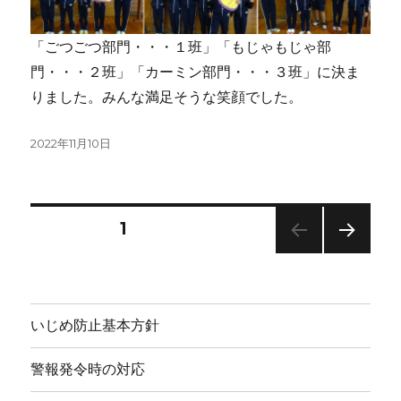
「ごつごつ部門・・・１班」「もじゃもじゃ部
門・・・２班」「カーミン部門・・・３班」に決ま
りました。みんな満足そうな笑顔でした。
投
2022年11月10日
稿
日:
投
固定ページ
1
次の
稿
ペー
ジ
の
いじめ防止基本方針
ペ
警報発令時の対応