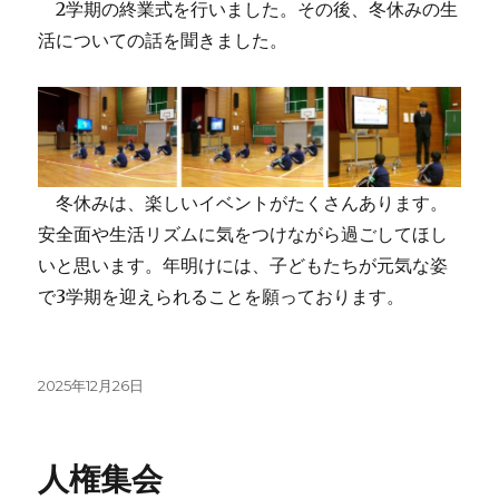
2学期の終業式を行いました。その後、冬休みの生
活についての話を聞きました。
冬休みは、楽しいイベントがたくさんあります。
安全面や生活リズムに気をつけながら過ごしてほし
いと思います。年明けには、子どもたちが元気な姿
で3学期を迎えられることを願っております。
投
2025年12月26日
稿
日:
人権集会