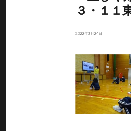
３・１１
投
2022年3月24日
稿
日: