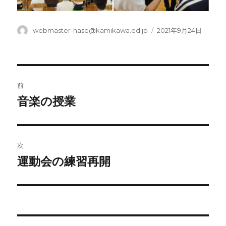
投
投
webmaster-hase@kamikawa.ed.jp
2021年9月24日
稿
稿
者
日:
投
前
稿
音楽の授業
前
の
ナ
投
ビ
稿:
次
ゲ
運動会の練習再開
次
の
ー
投
シ
稿:
ョ