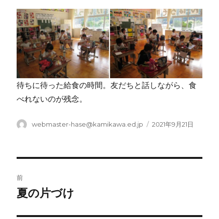
待ちに待った給食の時間。友だちと話しながら、食
べれないのが残念。
投
投
webmaster-hase@kamikawa.ed.jp
2021年9月21日
稿
稿
者
日:
投
前
稿
夏の片づけ
前
の
ナ