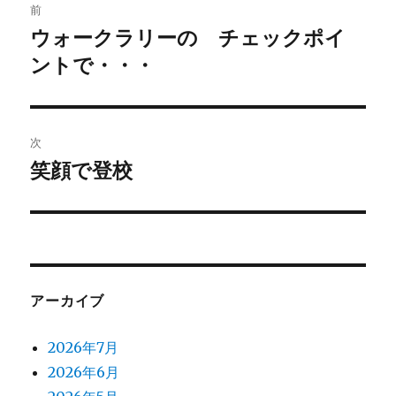
前
稿
ウォークラリーの チェックポイ
前
の
ントで・・・
ナ
投
ビ
稿:
ゲ
次
笑顔で登校
次
ー
の
シ
投
稿:
ョ
ン
アーカイブ
2026年7月
2026年6月