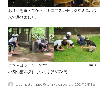
お弁当を食べてから、ミニアスレチックやミニハウ
スで遊びました。
こちらはシーソーです。 幸せ
の四つ葉を探しています(*^▽^*)
投
投
webmaster-hase@kamikawa.ed.jp
2021年5月18日
稿
稿
者
日:
投