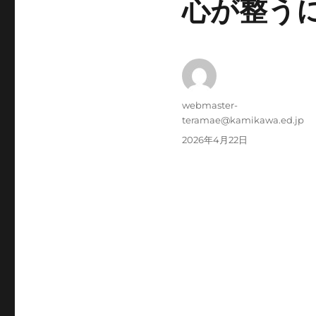
心が整う
投
webmaster-
稿
teramae@kamikawa.ed.jp
者
投
2026年4月22日
稿
日: