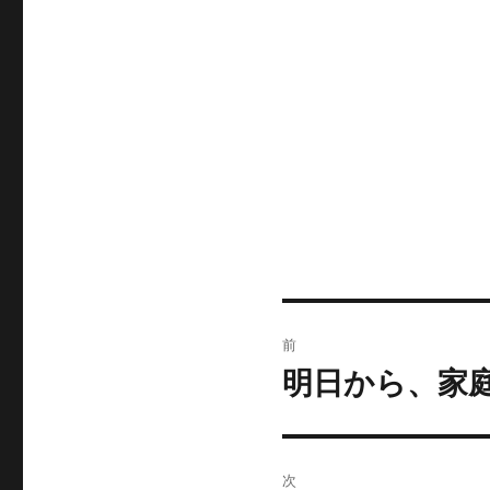
投
前
稿
明日から、家
前
の
ナ
投
ビ
稿:
次