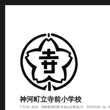
神河町立寺前小学校
〒679-3116 神崎郡神河町寺前435番地の1 Tel.0790-34-002