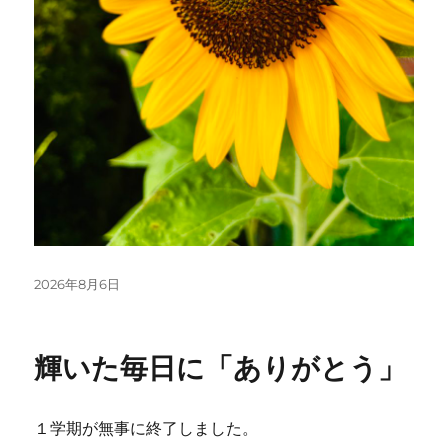
投
2026年8月6日
稿
日:
輝いた毎日に「ありがとう」
１学期が無事に終了しました。