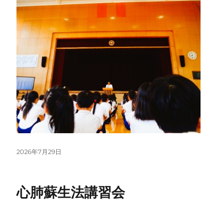
投
2026年7月29日
稿
日:
心肺蘇生法講習会