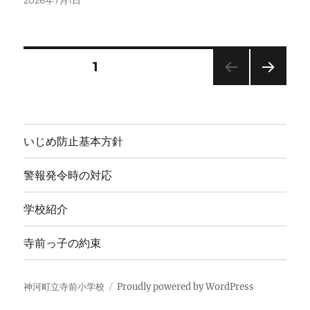
2026年7月1日
稿
日:
投
固定ページ
1
次の
稿
ペー
ジ
の
いじめ防止基本方針
ペ
警報発令時の対応
ー
学校紹介
ジ
寺前っ子の約束
送
神河町立寺前小学校
Proudly powered by WordPress
り