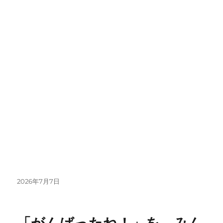
投
2026年7月7日
稿
日:
「がんばったね！」を、みん