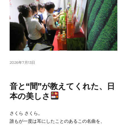
投
2026年7月13日
稿
日:
音と“間”が教えてくれた、日
本の美しさ
さくら さくら。
誰もが一度は耳にしたことのあるこの名曲を、