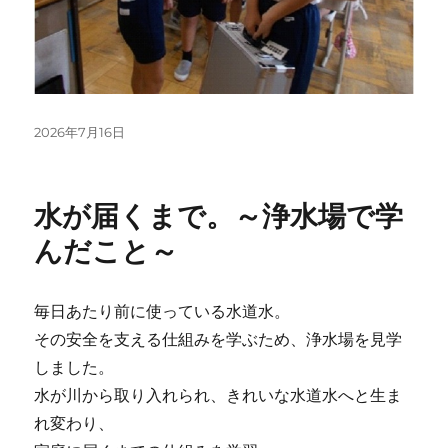
投
2026年7月16日
稿
日:
水が届くまで。～浄水場で学
んだこと～
毎日あたり前に使っている水道水。
その安全を支える仕組みを学ぶため、浄水場を見学
しました。
水が川から取り入れられ、きれいな水道水へと生ま
れ変わり、