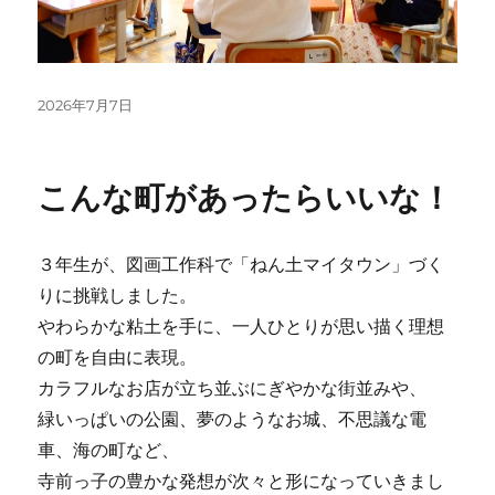
投
2026年7月7日
稿
日:
こんな町があったらいいな！
３年生が、図画工作科で「ねん土マイタウン」づく
りに挑戦しました。
やわらかな粘土を手に、一人ひとりが思い描く理想
の町を自由に表現。
カラフルなお店が立ち並ぶにぎやかな街並みや、
緑いっぱいの公園、夢のようなお城、不思議な電
車、海の町など、
寺前っ子の豊かな発想が次々と形になっていきまし