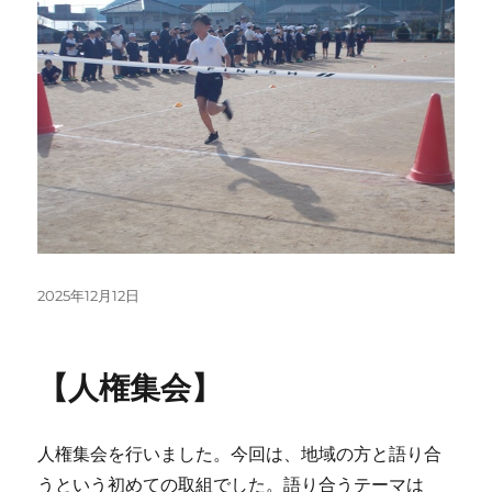
投
2025年12月12日
稿
日:
【人権集会】
人権集会を行いました。今回は、地域の方と語り合
うという初めての取組でした。語り合うテーマは