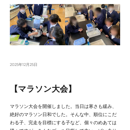
投
2025年12月25日
稿
日:
【マラソン大会】
マラソン大会を開催しました。当日は寒さも緩み、
絶好のマラソン日和でした。そんな中、順位にこだ
わる子、完走を目標にする子など、個々のめあては