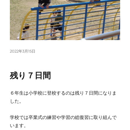
投
2022年3月15日
稿
日:
残り７日間
６年生は小学校に登校するのは残り７日間になりま
した。
学校では卒業式の練習や学習の総復習に取り組んで
います。