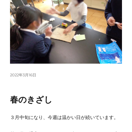
投
2022年3月16日
稿
日:
春のきざし
３月中旬になり、今週は温かい日が続いています。