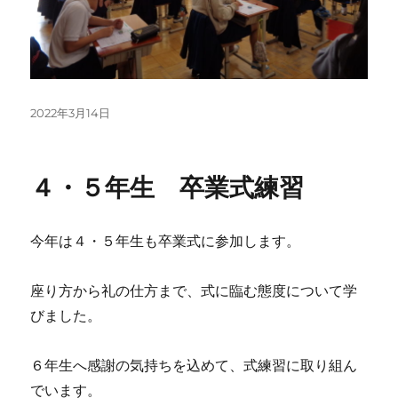
投
2022年3月14日
稿
日:
４・５年生 卒業式練習
今年は４・５年生も卒業式に参加します。
座り方から礼の仕方まで、式に臨む態度について学
びました。
６年生へ感謝の気持ちを込めて、式練習に取り組ん
でいます。