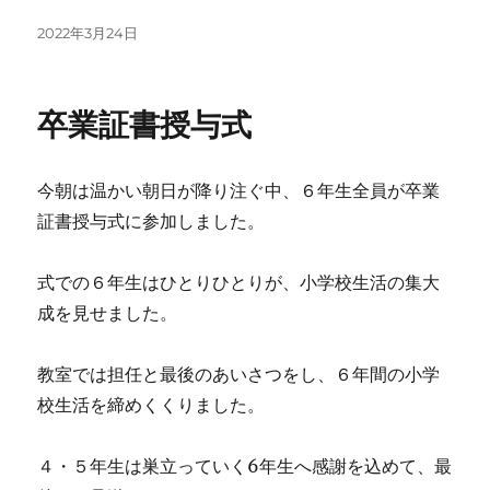
投
2022年3月24日
稿
日:
卒業証書授与式
今朝は温かい朝日が降り注ぐ中、６年生全員が卒業
証書授与式に参加しました。
式での６年生はひとりひとりが、小学校生活の集大
成を見せました。
教室では担任と最後のあいさつをし、６年間の小学
校生活を締めくくりました。
４・５年生は巣立っていく6年生へ感謝を込めて、最