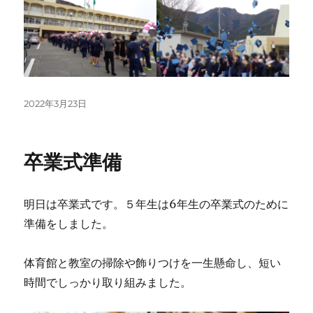
投
2022年3月23日
稿
日:
卒業式準備
明日は卒業式です。５年生は6年生の卒業式のために
準備をしました。
体育館と教室の掃除や飾りつけを一生懸命し、短い
時間でしっかり取り組みました。