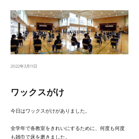
投
2022年3月11日
稿
日:
ワックスがけ
今日はワックスがけがありました。
全学年で各教室をきれいにするために、何度も何度
も雑巾で床を磨きました。