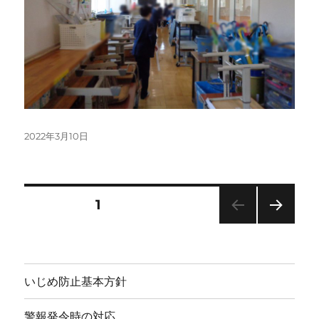
投
2022年3月10日
稿
日:
投
固定ページ
1
次の
稿
ペー
ジ
の
いじめ防止基本方針
ペ
警報発令時の対応