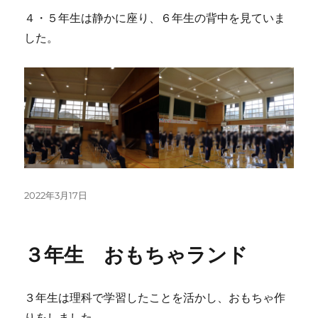
４・５年生は静かに座り、６年生の背中を見ていま
した。
投
2022年3月17日
稿
日:
３年生 おもちゃランド
３年生は理科で学習したことを活かし、おもちゃ作
りをしました。