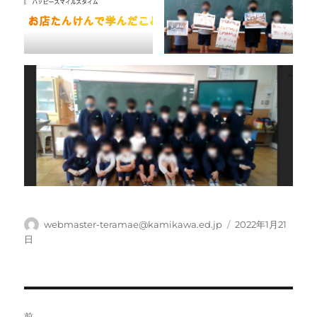
投
投
webmaster-teramae@kamikawa.ed.jp
2022年1月21
稿
稿
日
者
日:
投
前