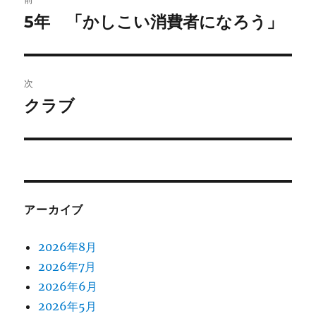
稿
5年 「かしこい消費者になろう」
前
の
ナ
投
ビ
稿:
次
ゲ
クラブ
次
の
ー
投
シ
稿:
ョ
アーカイブ
ン
2026年8月
2026年7月
2026年6月
2026年5月