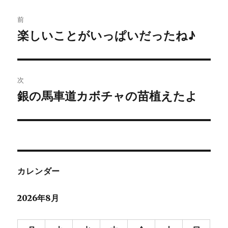
投
前
稿
楽しいことがいっぱいだったね♪
前
の
ナ
投
ビ
稿:
次
ゲ
銀の馬車道カボチャの苗植えたよ
次
の
ー
投
シ
稿:
ョ
カレンダー
ン
2026年8月