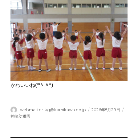
かわいいね(*^-^*)
投
投
カ
webmaster-kg@kamikawa.ed.jp
2026年5月28日
稿
稿
テ
神崎幼稚園
者
日:
ゴ
リ
ー