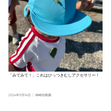
「みてみて！」これはひっつきむしアクセサリー！
投
カ
2024年11月14日
神崎幼稚園
稿
テ
日:
ゴ
リ