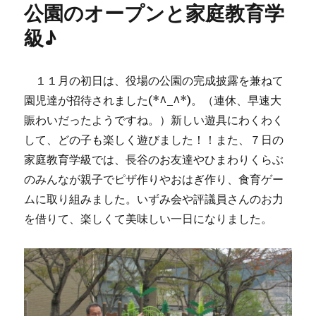
公園のオープンと家庭教育学
ー
級♪
１１月の初日は、役場の公園の完成披露を兼ねて
園児達が招待されました(*^_^*)。（連休、早速大
賑わいだったようですね。）新しい遊具にわくわく
して、どの子も楽しく遊びました！！また、７日の
家庭教育学級では、長谷のお友達やひまわりくらぶ
のみんなが親子でピザ作りやおはぎ作り、食育ゲー
ムに取り組みました。いずみ会や評議員さんのお力
を借りて、楽しくて美味しい一日になりました。