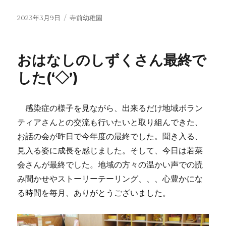
投
カ
2023年3月9日
寺前幼稚園
稿
テ
日:
ゴ
リ
おはなしのしずくさん最終で
ー
した(‘◇’)ゞ
感染症の様子を見ながら、出来るだけ地域ボラン
ティアさんとの交流も行いたいと取り組んできた、
お話の会が昨日で今年度の最終でした。聞き入る、
見入る姿に成長を感じました。そして、今日は若菜
会さんが最終でした。地域の方々の温かい声での読
み聞かせやストーリーテーリング、、、心豊かにな
る時間を毎月、ありがとうございました。