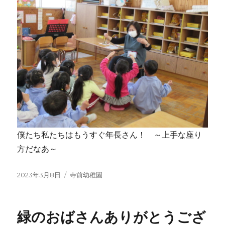
僕たち私たちはもうすぐ年長さん！ ～上手な座り
方だなあ～
投
カ
2023年3月8日
寺前幼稚園
稿
テ
日:
ゴ
リ
緑のおばさんありがとうござ
ー