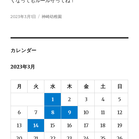
くなってもルール守ってね！
投
カ
2023年3月1日
神崎幼稚園
稿
テ
日:
ゴ
リ
ー
カレンダー
2023年3月
月
火
水
木
金
土
日
1
2
3
4
5
6
7
8
9
10
11
12
13
14
15
16
17
18
19
20
21
22
23
24
25
26