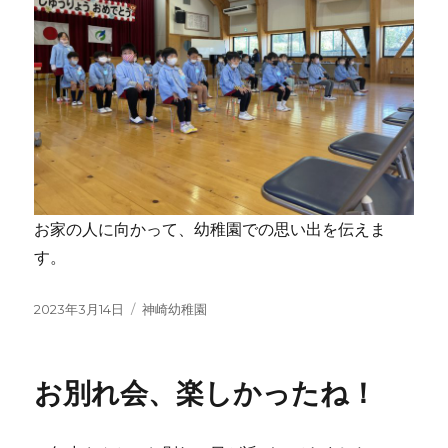
お家の人に向かって、幼稚園での思い出を伝えま
す。
投
カ
2023年3月14日
神崎幼稚園
稿
テ
日:
ゴ
リ
お別れ会、楽しかったね！
ー