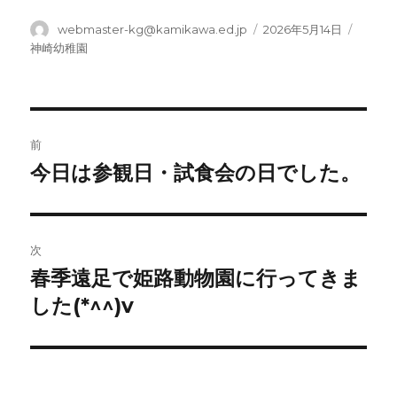
投
投
カ
webmaster-kg@kamikawa.ed.jp
2026年5月14日
稿
稿
テ
神崎幼稚園
者
日:
ゴ
リ
ー
投
前
稿
今日は参観日・試食会の日でした。
前
の
ナ
投
ビ
稿:
次
ゲ
春季遠足で姫路動物園に行ってきま
次
の
した(*^^)v
ー
投
シ
稿:
ョ