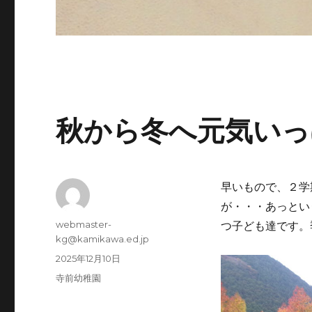
秋から冬へ元気いっ
早いもので、２学
が・・・あっとい
投
webmaster-
つ子ども達です。
稿
kg@kamikawa.ed.jp
者
投
2025年12月10日
稿
カ
寺前幼稚園
日:
テ
ゴ