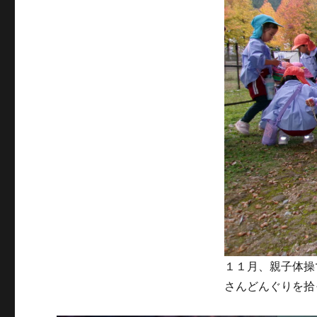
リ
ー
１１月、親子体操
さんどんぐりを拾