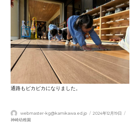
通路もピカピカになりました。
投
投
カ
webmaster-kg@kamikawa.ed.jp
2024年12月19日
稿
稿
テ
神崎幼稚園
者
日:
ゴ
リ
ー