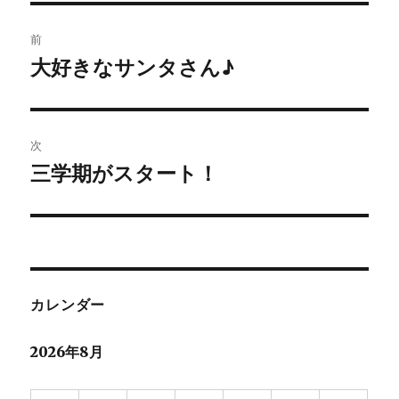
投
前
稿
大好きなサンタさん♪
前
の
ナ
投
ビ
稿:
次
ゲ
三学期がスタート！
次
の
ー
投
シ
稿:
ョ
カレンダー
ン
2026年8月