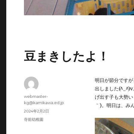
豆まきしたよ！
明日が節分ですが
出しました(^_
投
webmaster-
げ出す子も大勢い
稿
kg@kamikawa.ed.jp
｀)。明日は、み
者
投
2024年2月2日
稿
カ
寺前幼稚園
日:
テ
ゴ