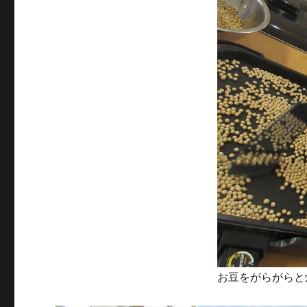
リ
ー
お豆をがらがらと