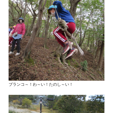
ブランコ～！わ～い！たのし～い！