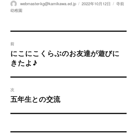
投
投
カ
webmaster-kg@kamikawa.ed.jp
2022年10月12日
寺前
稿
稿
テ
幼稚園
者
日:
ゴ
リ
ー
投
前
稿
にこにこくらぶのお友達が遊びに
前
きたよ♪
の
ナ
投
ビ
稿:
ゲ
次
五年生との交流
次
ー
の
シ
投
稿:
ョ