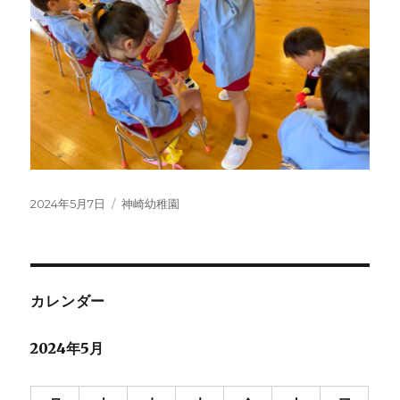
投
カ
2024年5月7日
神崎幼稚園
稿
テ
日:
ゴ
リ
ー
カレンダー
2024年5月