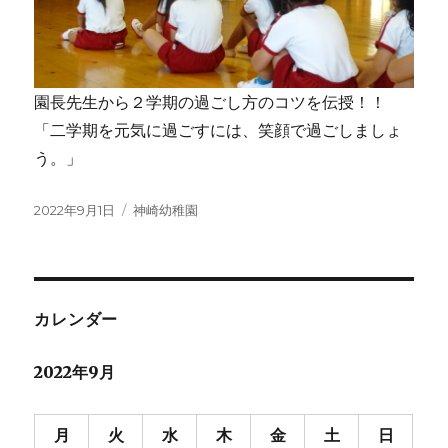
園長先生から２学期の過ごし方のコツを伝授！！
「二学期を元気に過ごすには、笑顔で過ごしましょ
う。」
投
カ
2022年9月1日
神崎幼稚園
稿
テ
日:
ゴ
リ
ー
カレンダー
2022年9月
月
火
水
木
金
土
日