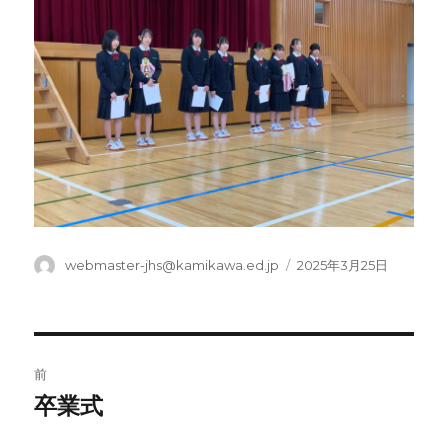
投
投
webmaster-jhs@kamikawa.ed.jp
2025年3月25日
稿
稿
者
日:
投
前
稿
卒業式
前
の
ナ