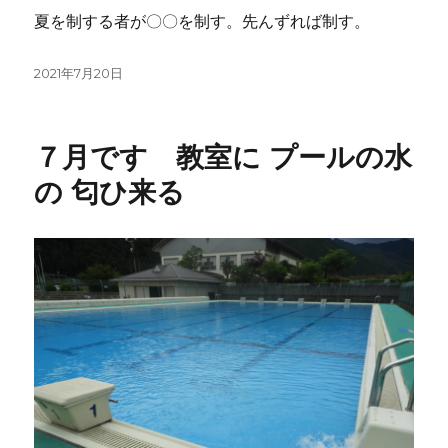
夏を制する者が〇〇を制す。先んずれば制す。
投
2021年7月20日
稿
日:
７月です 教室に プールの水
の 匂ひ来る