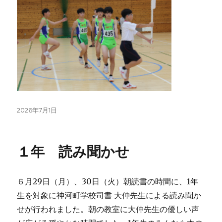
投
2026年7月1日
稿
日:
１年 読み聞かせ
６月29日（月）、30日（火）朝読書の時間に、1年
生を対象に神河町学校司書 大仲先生による読み聞か
せが行われました。朝の教室に大仲先生の優しい声