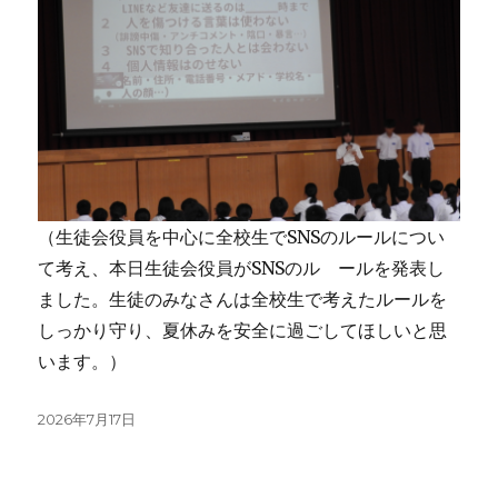
（生徒会役員を中心に全校生でSNSのルールについ
て考え、本日生徒会役員がSNSのル ールを発表し
ました。生徒のみなさんは全校生で考えたルールを
しっかり守り、夏休みを安全に過ごしてほしいと思
います。）
投
2026年7月17日
稿
日: