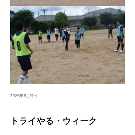
投
2026年6月21日
稿
日:
トライやる・ウィーク