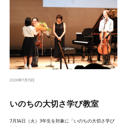
投
2026年7月15日
稿
日:
いのちの大切さ学び教室
7月14日（火）3年生を対象に「いのちの大切さ学び