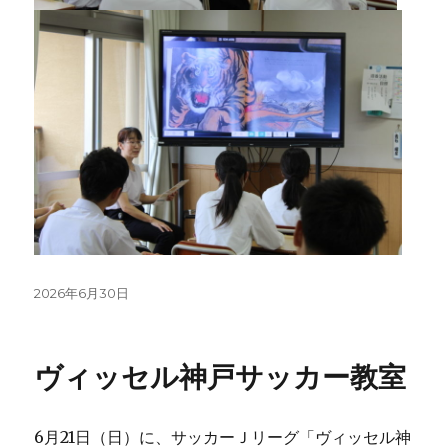
投
2026年6月30日
稿
日:
ヴィッセル神戸サッカー教室
6月21日（日）に、サッカーＪリーグ「ヴィッセル神