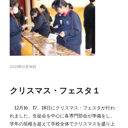
投
2025年12月18日
稿
日:
クリスマス・フェスタ１
12月16、17、18日にクリスマス・フェスタが行わ
れました。生徒会を中心に各専門部会が準備をし、
学年の垣根を超えて学校全体でクリスマスを盛り上