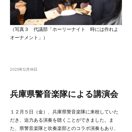
（写真３ 代議部「ホーリーナイト 時には作れよ
オーナメント」）
投
2025年12月18日
稿
日:
兵庫県警音楽隊による講演会
１２月５日（金）、兵庫県警音楽隊に来校していた
だき、迫力ある演奏を聴くことができました。ま
た、県警音楽隊と吹奏楽部とのコラボ演奏もあり、