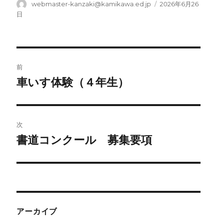
投
投
webmaster-kanzaki@kamikawa.ed.jp
2026年6月26
稿
稿
日
者
日:
投
前
稿
車いす体験（４年生）
前
の
ナ
投
ビ
稿:
次
ゲ
書道コンクール 募集要項
次
の
ー
投
シ
稿:
ョ
アーカイブ