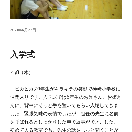
投
2021年4月23日
稿
日:
入学式
４/8（木）
ピカピカの1年生がキラキラの笑顔で神崎小学校に
仲間入りです。入学式では6年生のお兄さん、お姉さ
んに、背中にそっと手を置いてもらい入場してきま
した。緊張気味の表情でしたが、担任の先生に名前
を呼ばれるとしっかりした声で返事ができました。
初めて入る教室でも、先生の話をじっと聞くことが