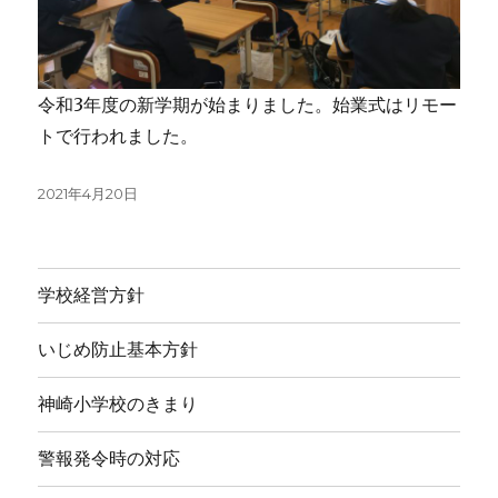
令和3年度の新学期が始まりました。始業式はリモー
トで行われました。
投
2021年4月20日
稿
日:
学校経営方針
いじめ防止基本方針
神崎小学校のきまり
警報発令時の対応