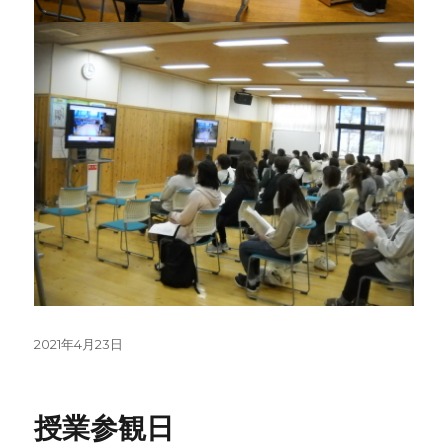
投
2021年4月23日
稿
日:
授業参観日