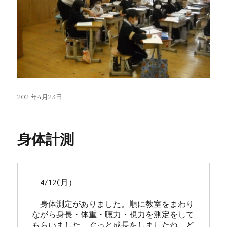
投
2021年4月23日
稿
日:
身体計測
　4/12(月）

　身体測定がありました。順に教室をまわり
ながら身長・体重・聴力・視力を測定をして
もらいました。ぐっと成長をしましたね。ど