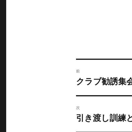
投
前
稿
クラブ勧誘集
前
の
ナ
投
ビ
稿:
次
ゲ
引き渡し訓練と
次
の
ー