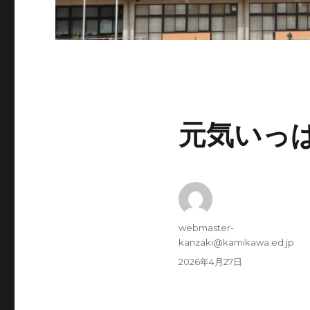
元気いっ
投
webmaster-
稿
kanzaki@kamikawa.ed.jp
者
投
2026年4月27日
稿
日: