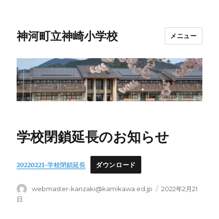
神河町立神崎小学校
メニュー
学校閉鎖延長のお知らせ
20220221-学校閉鎖延長
ダウンロード
投
投
webmaster-kanzaki@kamikawa.ed.jp
2022年2月21
稿
稿
日
者
日: